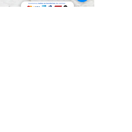
Preços e condições de pagamento exclusivos
para compras via internet, podendo sofrer
variações na loja física.
Segunda Mão Sorocaba Shopping de
Usados.
CNPJ: 05.071.836.0001/09
Rua Cel. Nogueira Padilha, nº 235 - Além Ponte.
Sorocaba / SP - CEP:
18020-970
​ e-mail:
segundamaosorocaba@hotmail.com
-
Whatsapp:
(15) 99669-1666
© 2023 Segunda Mão Sorocaba c
riado
por
Buddy Bear