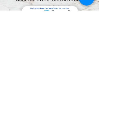
Preços e condições de pagamento exclusivos
para compras via internet, podendo sofrer
variações na loja física.
Segunda Mão Sorocaba Shopping de
Usados.
CNPJ: 05.071.836.0001/09
Rua Cel. Nogueira Padilha, nº 235 - Além Ponte.
Sorocaba / SP - CEP:
18020-970
​ e-mail:
segundamaosorocaba@hotmail.com
-
Whatsapp:
(15) 99669-1666