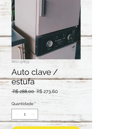
SKU: 97833
Auto clave /
estufa
Preço
Preço
 R$ 288,00 
R$ 273,60
normal
promocional
Quantidade
*