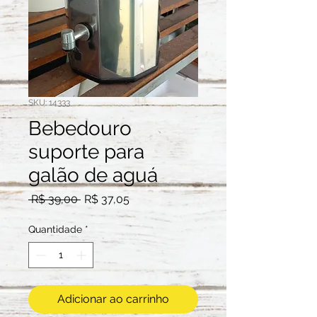
SKU: 14333
Bebedouro
suporte para
galão de aguá
Preço
Preço
 R$ 39,00 
R$ 37,05
normal
promocional
Quantidade
*
Adicionar ao carrinho