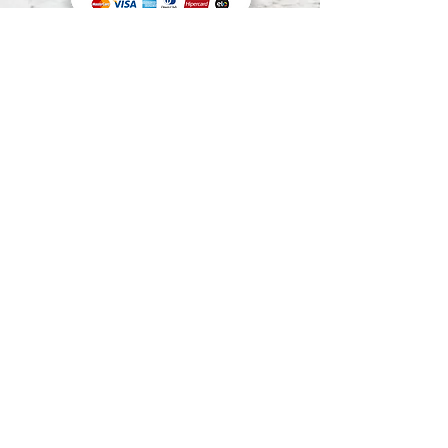
Preços e condições de pagamento exclusivos
para compras via internet, podendo sofrer
variações na loja física.
Segunda Mão Sorocaba Shopping de
Usados.
CNPJ: 05.071.836.0001/09
Rua Cel. Nogueira Padilha, nº 235 - Além Ponte.
Sorocaba / SP - CEP:
18020-970
​ e-mail:
segundamaosorocaba@hotmail.com
-
Whatsapp:
(15) 99669-1666
© 2023 Segunda Mão Sorocaba c
riado
por
Buddy Bear
Digital