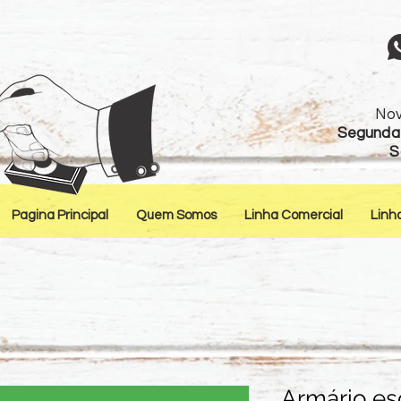
Nov
Segunda 
S
Pagina Principal
Quem Somos
Linha Comercial
Linh
Armário esc