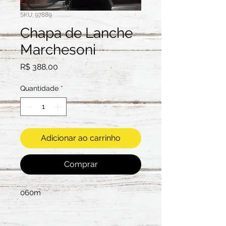
SKU: 97889
Chapa de Lanche
Marchesoni
Preço
R$ 388,00
Quantidade
*
Adicionar ao carrinho
Comprar
060m