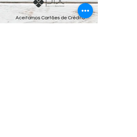
Aceitamos Cartões de Crédito
Preços e condições de pagamento exclusivos
para compras via internet, podendo sofrer
variações na loja física.
Segunda Mão Sorocaba Shopping de
Usados.
CNPJ: 05.071.836.0001/09
Rua Cel. Nogueira Padilha, nº 235 - Além Ponte.
Sorocaba / SP - CEP:
18020-970
​ e-mail:
segundamaosorocaba@hotmail.com
-
Whatsapp:
(15) 99669-1666