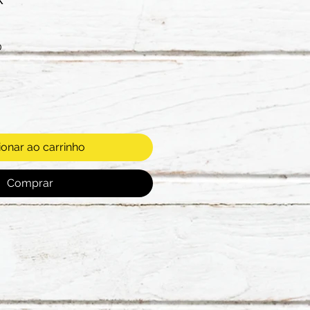
Preço
0
promocional
ionar ao carrinho
Comprar