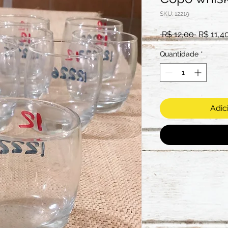
SKU: 12219
Preço
 R$ 12,00 
R$ 11,4
normal
Quantidade
*
Adic