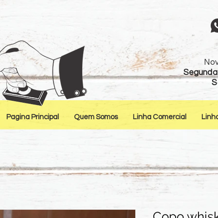
Nov
Segunda 
S
Pagina Principal
Quem Somos
Linha Comercial
Linh
Copo whis