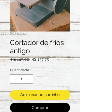
SKU: 97047
Cortador de frios
antigo
Preço
Preço
 R$ 145,00 
R$ 137,75
normal
promocional
Quantidade
*
Adicionar ao carrinho
Comprar