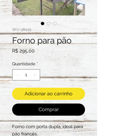
SKU: 98495
Forno para pão
Preço
R$ 295,00
Quantidade
*
Adicionar ao carrinho
Comprar
Forno com porta dupla, ideal para
pão francês.