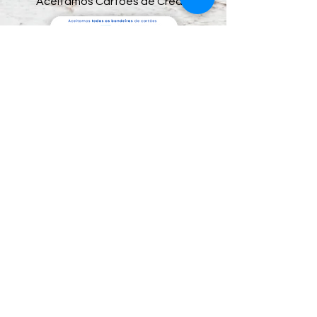
Aceitamos Cartões de Crédito
Preços e condições de pagamento exclusivos
para compras via internet, podendo sofrer
variações na loja física.
Segunda Mão Sorocaba Shopping de
Usados.
CNPJ: 05.071.836.0001/09
Rua Cel. Nogueira Padilha, nº 235 - Além Ponte.
Sorocaba / SP - CEP:
18020-970
​ e-mail:
segundamaosorocaba@hotmail.com
-
Whatsapp:
(15) 99669-1666