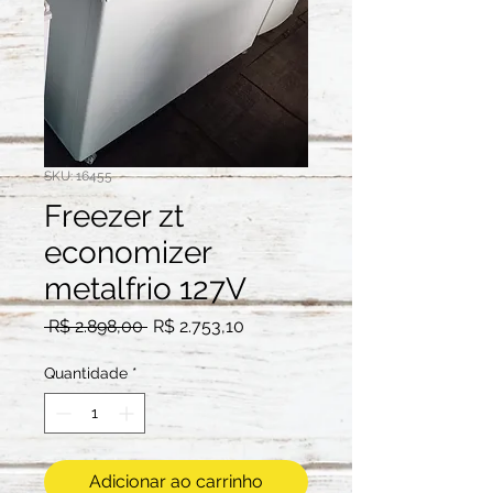
SKU: 16455
Freezer zt
economizer
metalfrio 127V
Preço
Preço
 R$ 2.898,00 
R$ 2.753,10
normal
promocional
Quantidade
*
Adicionar ao carrinho