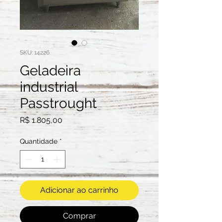
SKU: 14226
Geladeira
industrial
Passtrought
Preço
R$ 1.805,00
Quantidade
*
Adicionar ao carrinho
Comprar