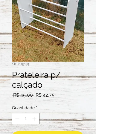
SKU: 19174
Prateleira p/
calçado
Preço
Preço
 R$ 45,00 
R$ 42,75
normal
promocional
Quantidade
*