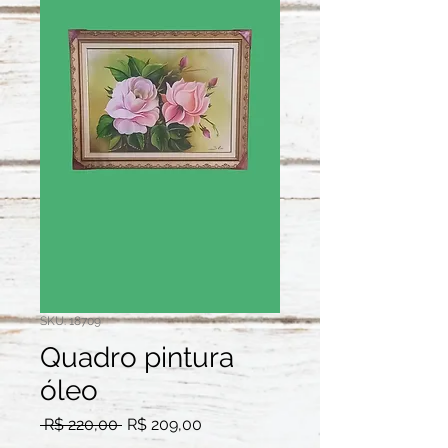
SKU: 18709
Quadro pintura
óleo
Preço
Preço
 R$ 220,00 
R$ 209,00
normal
promocional