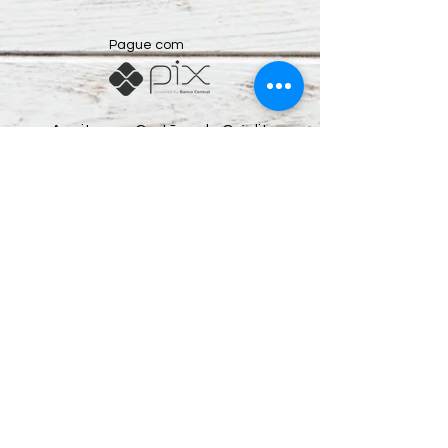
Pague com
Aceitamos Cartões de Crédito
Preços e condições de pagamento exclusivos
para compras via internet, podendo sofrer
variações na loja física.
Segunda Mão Sorocaba Shopping de
Usados.
CNPJ: 05.071.836.0001/09
Rua Cel. Nogueira Padilha, nº 235 - Além Ponte.