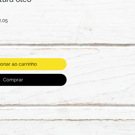
Preço
2,05
l
promocional
ionar ao carrinho
Comprar