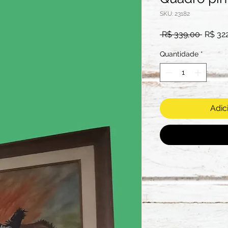
SKU: 23182
Preço
 R$ 339,00 
R$ 32
norma
Quantidade
*
Adic