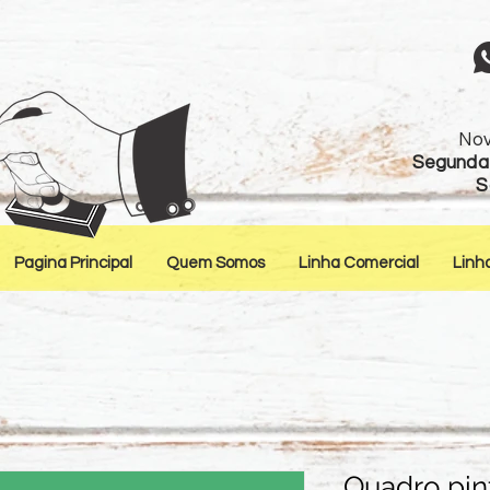
Nov
Segunda 
S
Pagina Principal
Quem Somos
Linha Comercial
Linh
Quadro pin