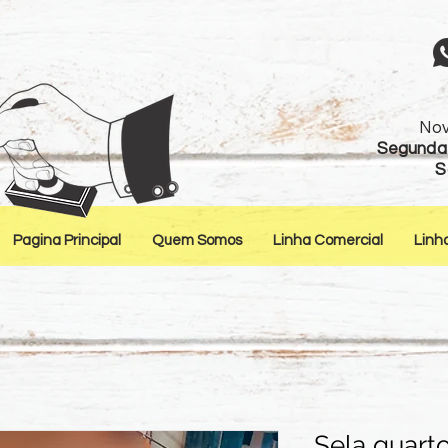
Nov
Segunda 
S
Pagina Principal
Quem Somos
Linha Comercial
Linh
Sela quart