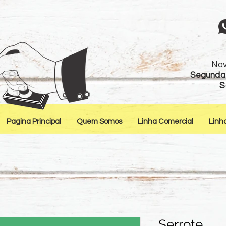
Nov
Segunda 
S
Pagina Principal
Quem Somos
Linha Comercial
Linh
Serrote