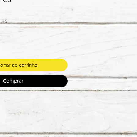
Preço
,35
promocional
ionar ao carrinho
Comprar