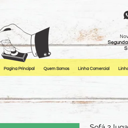
Nov
Segunda 
S
Pagina Principal
Quem Somos
Linha Comercial
Linh
Sofá 2 lug