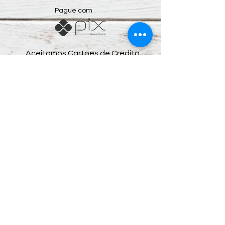
Pague com
Aceitamos Cartões de Crédito
Preços e condições de pagamento exclusivos
para compras via internet, podendo sofrer
variações na loja física.
Segunda Mão Sorocaba Shopping de
Usados.
CNPJ: 05.071.836.0001/09
Rua Cel. Nogueira Padilha, nº 235 - Além Ponte.
Sorocaba / SP - CEP:
18020-970