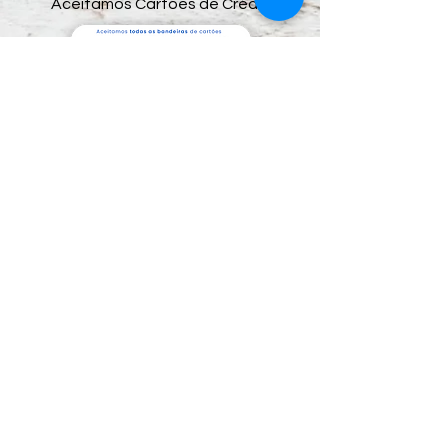
Aceitamos Cartões de Crédito
Preços e condições de pagamento exclusivos
para compras via internet, podendo sofrer
variações na loja física.
Segunda Mão Sorocaba Shopping de
Usados.
CNPJ: 05.071.836.0001/09
Rua Cel. Nogueira Padilha, nº 235 - Além Ponte.
Sorocaba / SP - CEP:
18020-970
​ e-mail:
segundamaosorocaba@hotmail.com
-
Whatsapp:
(15) 99669-1666