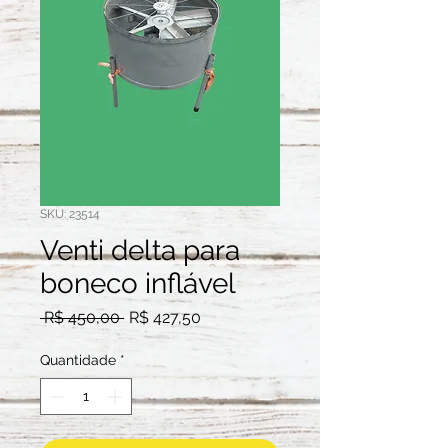
SKU: 23514
Venti delta para
boneco inflável
Preço
Preço
 R$ 450,00 
R$ 427,50
normal
promocional
Quantidade
*